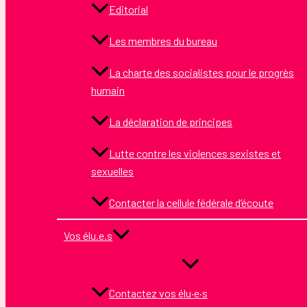
Editorial
Les membres du bureau
La charte des socialistes pour le progrès
humain
La déclaration de principes
Lutte contre les violences sexistes et
sexuelles
Contacter la cellule fédérale d’écoute
Vos élu.e.s
Contactez vos élu·e·s