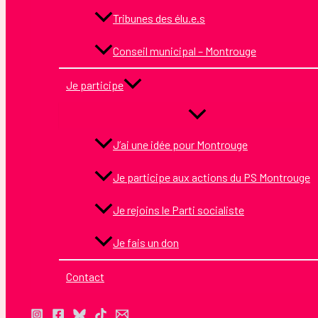
Tribunes des élu.e.s
Conseil municipal – Montrouge
Je participe
J’ai une idée pour Montrouge
Je participe aux actions du PS Montrouge
Je rejoins le Parti socialiste
Je fais un don
Contact