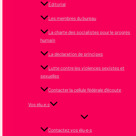
Editorial
Les membres du bureau
La charte des socialistes pour le progrès
humain
La déclaration de principes
Lutte contre les violences sexistes et
sexuelles
Contacter la cellule fédérale d’écoute
Vos élu.e.s
Contactez vos élu·e·s