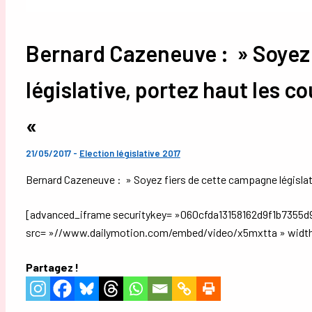
Bernard Cazeneuve : » Soyez
législative, portez haut les co
«
21/05/2017
-
Election législative 2017
Bernard Cazeneuve : » Soyez fiers de cette campagne législativ
[advanced_iframe securitykey= »060cfda13158162d9f1b7355d
src= »//www.dailymotion.com/embed/video/x5mxtta » width
Partagez !