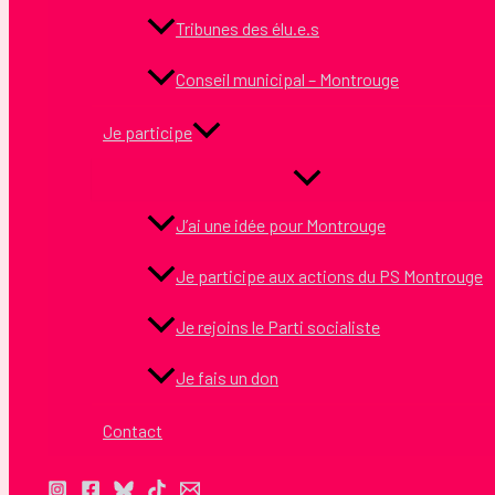
Tribunes des élu.e.s
Conseil municipal – Montrouge
Je participe
J’ai une idée pour Montrouge
Je participe aux actions du PS Montrouge
Je rejoins le Parti socialiste
Je fais un don
Contact