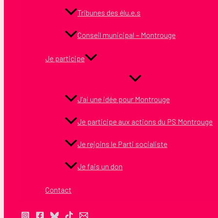
Tribunes des élu.e.s
Conseil municipal – Montrouge
Je participe
J’ai une idée pour Montrouge
Je participe aux actions du PS Montrouge
Je rejoins le Parti socialiste
Je fais un don
Contact