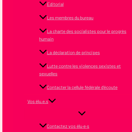
Editorial
Les membres du bureau
La charte des socialistes pour le progrès
humain
La déclaration de principes
Lutte contre les violences sexistes et
sexuelles
Contacter la cellule fédérale d’écoute
Vos élu.e.s
Contactez vos élu·e·s