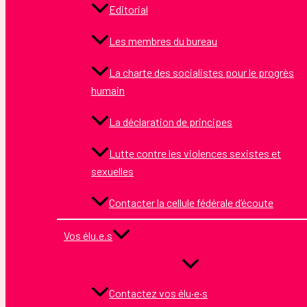
Editorial
Les membres du bureau
La charte des socialistes pour le progrès
humain
La déclaration de principes
Lutte contre les violences sexistes et
sexuelles
Contacter la cellule fédérale d’écoute
Vos élu.e.s
Contactez vos élu·e·s