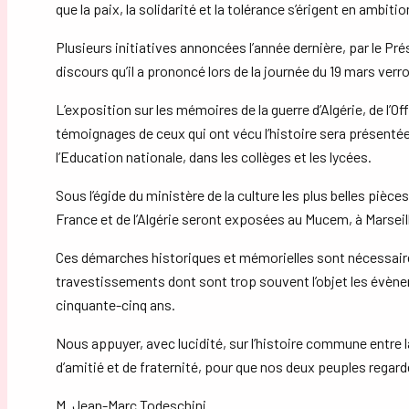
que la paix, la solidarité et la tolérance s’érigent en ambi
Plusieurs initiatives annoncées l’année dernière, par le Pré
discours qu’il a prononcé lors de la journée du 19 mars verro
L’exposition sur les mémoires de la guerre d’Algérie, de l’O
témoignages de ceux qui ont vécu l’histoire sera présentée d
l’Education nationale, dans les collèges et les lycées.
Sous l’égide du ministère de la culture les plus belles pièce
France et de l’Algérie seront exposées au Mucem, à Marseil
Ces démarches historiques et mémorielles sont nécessaires
travestissements dont sont trop souvent l’objet les évènem
cinquante-cinq ans.
Nous appuyer, avec lucidité, sur l’histoire commune entre la 
d’amitié et de fraternité, pour que nos deux peuples regard
M. Jean-Marc Todeschini