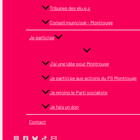
Tribunes des élu.e.s
Conseil municipal – Montrouge
Je participe
J’ai une idée pour Montrouge
Je participe aux actions du PS Montrouge
Je rejoins le Parti socialiste
Je fais un don
Contact