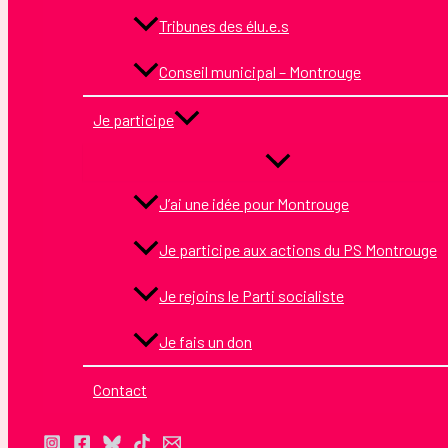
Tribunes des élu.e.s
Conseil municipal – Montrouge
Je participe
J’ai une idée pour Montrouge
Je participe aux actions du PS Montrouge
Je rejoins le Parti socialiste
Je fais un don
Contact