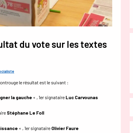
ltat du vote sur les textes
ocialiste
ontrouge le résultat est le suivant :
agner la gauche
« , 1er signataire
Luc Carvounas
aire
Stéphane Le Foll
naissance
« , 1er signataire
Olivier Faure