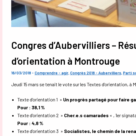
Congres d’Aubervilliers – Résu
d’orientation à Montrouge
16/03/2018
-
Comprendre - agir
,
Congrès 2018 - Aubervilliers
,
Parti s
Jeudi 15 mars se tenait le vote sur les Textes d’orientation, à M
Texte d’orientation 1 »
Un progrès partagé pour faire g
Pour : 38,1 %
Texte d’orientation 2 »
Cher.e.s camarades
« , 1er signat
Pour : 4,8 %
Texte d’orientation 3 »
Socialistes, le chemin de la re