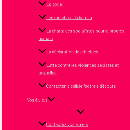
Editorial
Les membres du bureau
La charte des socialistes pour le progrès
humain
La déclaration de principes
Lutte contre les violences sexistes et
sexuelles
Contacter la cellule fédérale d’écoute
Vos élu.e.s
Contactez vos élu·e·s