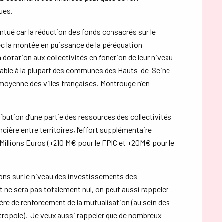
ues.
centué car la réduction des fonds consacrés sur le
vec la montée en puissance de la péréquation
 la dotation aux collectivités en fonction de leur niveau
itable à la plupart des communes des Hauts-de-Seine
 moyenne des villes françaises. Montrouge n’en
ribution d’une partie des ressources des collectivités
cière entre territoires, l’effort supplémentaire
illions Euros (+210 M€ pour le FPIC et +20M€ pour le
tions sur le niveau des investissements des
t ne sera pas totalement nul, on peut aussi rappeler
re de renforcement de la mutualisation (au sein des
étropole). Je veux aussi rappeler que de nombreux