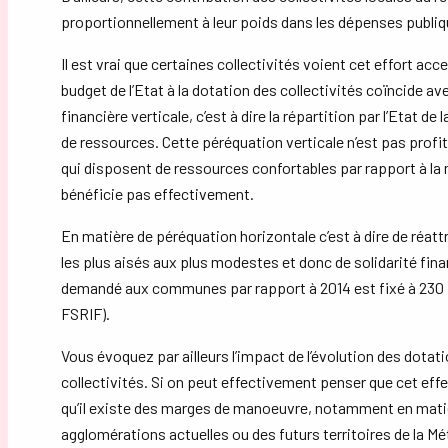
proportionnellement à leur poids dans les dépenses publiq
Il est vrai que certaines collectivités voient cet effort ac
budget de l’Etat à la dotation des collectivités coïncide a
financière verticale, c’est à dire la répartition par l’Etat de
de ressources. Cette péréquation verticale n’est pas prof
qui disposent de ressources confortables par rapport à la
bénéficie pas effectivement.
En matière de péréquation horizontale c’est à dire de réatt
les plus aisés aux plus modestes et donc de solidarité finan
demandé aux communes par rapport à 2014 est fixé à 230 M
FSRIF).
Vous évoquez par ailleurs l’impact de l’évolution des dota
collectivités. Si on peut effectivement penser que cet effe
qu’il existe des marges de manoeuvre, notamment en matiè
agglomérations actuelles ou des futurs territoires de la M