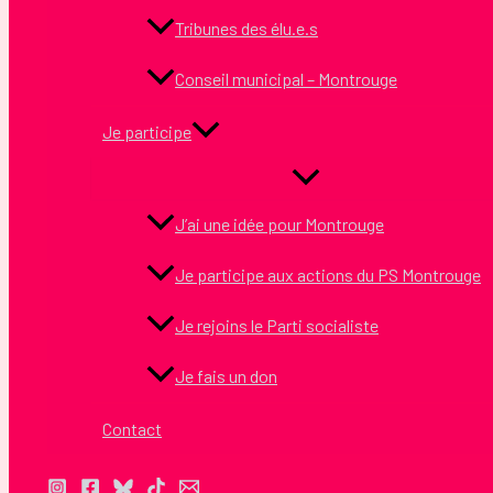
Tribunes des élu.e.s
Conseil municipal – Montrouge
Je participe
J’ai une idée pour Montrouge
Je participe aux actions du PS Montrouge
Je rejoins le Parti socialiste
Je fais un don
Contact