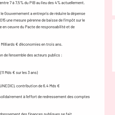
é entre 7 à 7,5% du PIB au lieu des 4% actuellement.
s, le Gouvernement a entrepris de réduire la dépense
2015 une mesure pérenne de baisse de l’impôt sur le
 en oeuvre du Pacte de responsabilité et de
Milliards € d’économies en trois ans.
ion de l’ensemble des acteurs publics :
(11 Mds € sur les 3 ans)
 UNEDIC), contribution de 6.4 Mds €
nt solidairement à l’effort de redressement des comptes
 redressement des finances publiques se fait