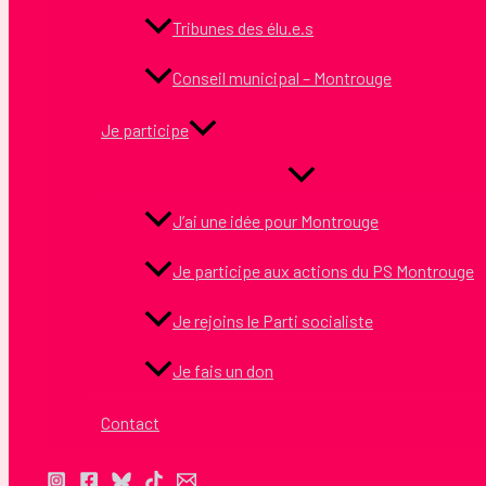
Tribunes des élu.e.s
Conseil municipal – Montrouge
Je participe
J’ai une idée pour Montrouge
Je participe aux actions du PS Montrouge
Je rejoins le Parti socialiste
Je fais un don
Contact