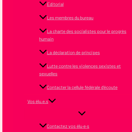
Editorial
Les membres du bureau
La charte des socialistes pour le progrès
humain
La déclaration de principes
Lutte contre les violences sexistes et
sexuelles
Contacter la cellule fédérale d’écoute
Vos élu.e.s
Contactez vos élu·e·s