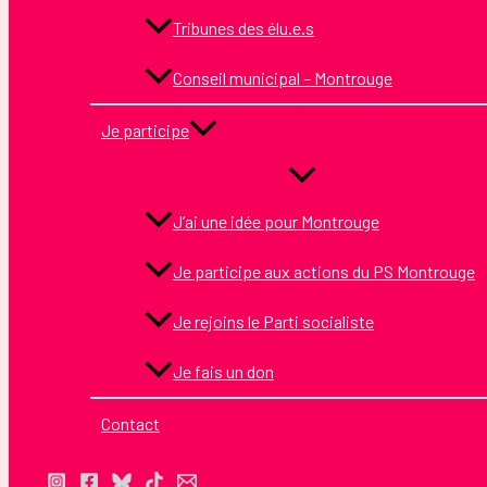
Tribunes des élu.e.s
Conseil municipal – Montrouge
Je participe
J’ai une idée pour Montrouge
Je participe aux actions du PS Montrouge
Je rejoins le Parti socialiste
Je fais un don
Contact