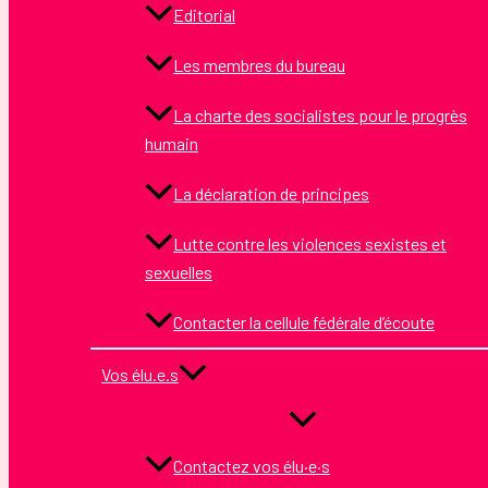
Editorial
Les membres du bureau
La charte des socialistes pour le progrès
humain
La déclaration de principes
Lutte contre les violences sexistes et
sexuelles
Contacter la cellule fédérale d’écoute
Vos élu.e.s
Contactez vos élu·e·s