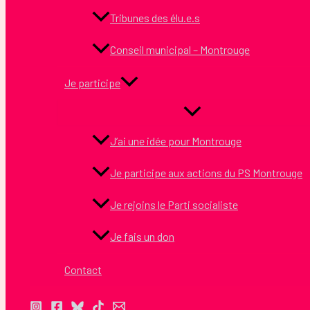
Tribunes des élu.e.s
Conseil municipal – Montrouge
Je participe
J’ai une idée pour Montrouge
Je participe aux actions du PS Montrouge
Je rejoins le Parti socialiste
Je fais un don
Contact