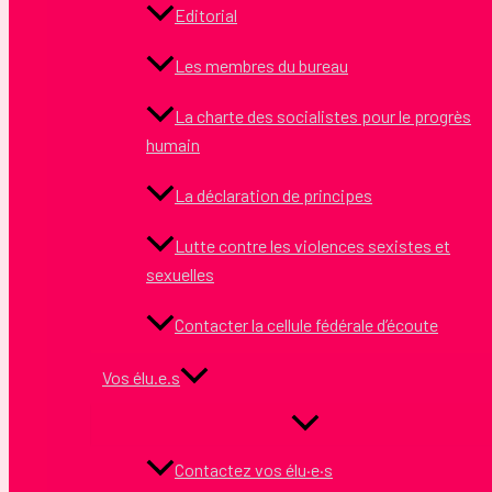
Editorial
Les membres du bureau
La charte des socialistes pour le progrès
humain
La déclaration de principes
Lutte contre les violences sexistes et
sexuelles
Contacter la cellule fédérale d’écoute
Vos élu.e.s
Contactez vos élu·e·s