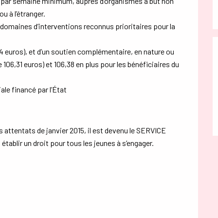
h par semaine minimum, auprès d’organismes à but non
u à l’étranger.
domaines d’interventions reconnus prioritaires pour la
4 euros), et d’un soutien complémentaire, en nature ou
 106,31 euros) et 106,38 en plus pour les bénéficiaires du
le financé par l’État
es attentats de janvier 2015, il est devenu le SERVICE
ablir un droit pour tous les jeunes à s’engager.