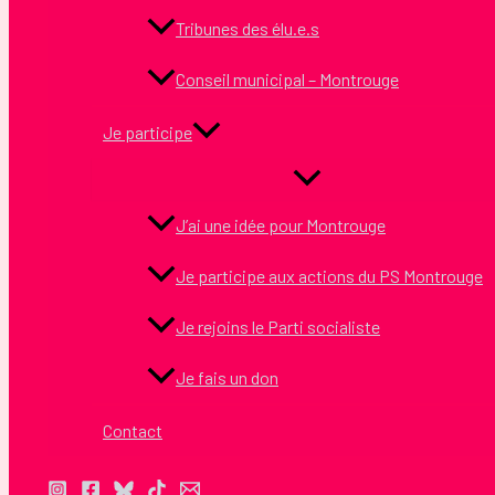
Tribunes des élu.e.s
Conseil municipal – Montrouge
Je participe
J’ai une idée pour Montrouge
Je participe aux actions du PS Montrouge
Je rejoins le Parti socialiste
Je fais un don
Contact