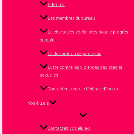
Editorial
Les membres du bureau
La charte des socialistes pour le progrès
humain
La déclaration de principes
Lutte contre les violences sexistes et
sexuelles
Contacter la cellule fédérale d’écoute
Vos élu.e.s
Contactez vos élu·e·s