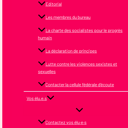
Editorial
Les membres du bureau
La charte des socialistes pour le progrès
humain
La déclaration de principes
Lutte contre les violences sexistes et
sexuelles
Contacter la cellule fédérale d’écoute
Vos élu.e.s
Contactez vos élu·e·s