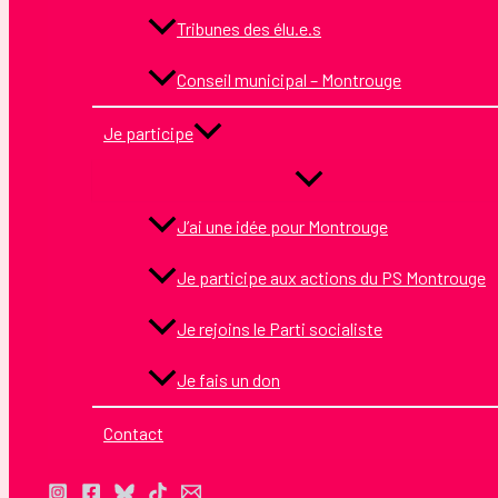
Tribunes des élu.e.s
Conseil municipal – Montrouge
Je participe
J’ai une idée pour Montrouge
Je participe aux actions du PS Montrouge
Je rejoins le Parti socialiste
Je fais un don
Contact