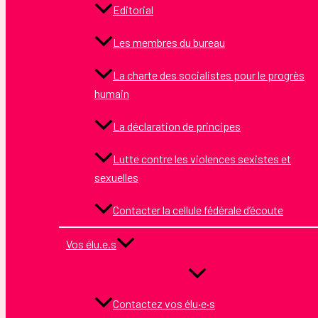
Editorial
Les membres du bureau
La charte des socialistes pour le progrès
humain
La déclaration de principes
Lutte contre les violences sexistes et
sexuelles
Contacter la cellule fédérale d’écoute
Vos élu.e.s
Contactez vos élu·e·s