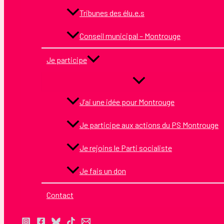
Tribunes des élu.e.s
Conseil municipal – Montrouge
Je participe
J’ai une idée pour Montrouge
Je participe aux actions du PS Montrouge
Je rejoins le Parti socialiste
Je fais un don
Contact