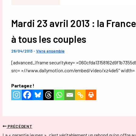
Mardi 23 avril 2013 : la France
à tous les couples
26/04/2013
-
Vivre ensemble
[advanced_iframe securitykey= »060cfda13158162d9f1b7355d
src= »//www.dailymotion.com/embed/video/xz4de5″ width= 
Partagez !
PRÉCÉDENT
La « garantie jeunes », c’est véritablement un rebond qu’on offre a