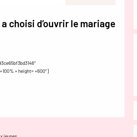
 a choisi d’ouvrir le mariage
93ce65bf3bd3146″
»100% » height= »600″]
ux jeunes