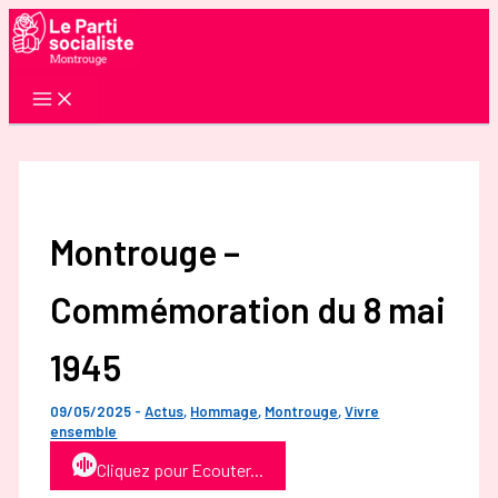
Aller
au
contenu
Montrouge –
Commémoration du 8 mai
1945
09/05/2025
-
Actus
,
Hommage
,
Montrouge
,
Vivre
ensemble
Cliquez pour Ecouter...