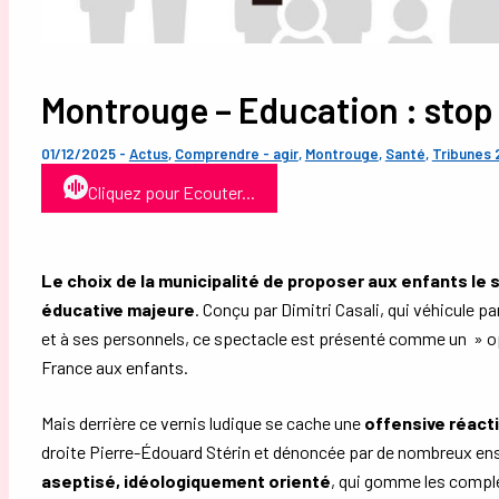
Montrouge – Education : stop 
01/12/2025
-
Actus
,
Comprendre - agir
,
Montrouge
,
Santé
,
Tribunes
Cliquez pour Ecouter...
Le choix de la municipalité de proposer aux enfants le
éducative majeure
. Conçu par Dimitri Casali, qui véhicule pa
et à ses personnels, ce spectacle est présenté comme un » op
France aux enfants.
Mais derrière ce vernis ludique se cache une
offensive réact
droite Pierre-Édouard Stérin et dénoncée par de nombreux ens
aseptisé, idéologiquement orienté
, qui gomme les comple