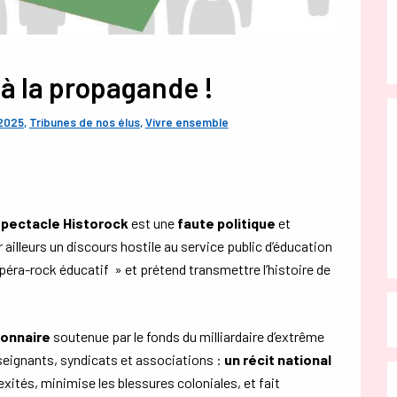
à la propagande !
 2025
,
Tribunes de nos élus
,
Vivre ensemble
 spectacle Historock
est une
faute politique
et
r ailleurs un discours hostile au service public d’éducation
éra-rock éducatif » et prétend transmettre l’histoire de
ionnaire
soutenue par le fonds du milliardaire d’extrême
eignants, syndicats et associations :
un récit national
xités, minimise les blessures coloniales, et fait