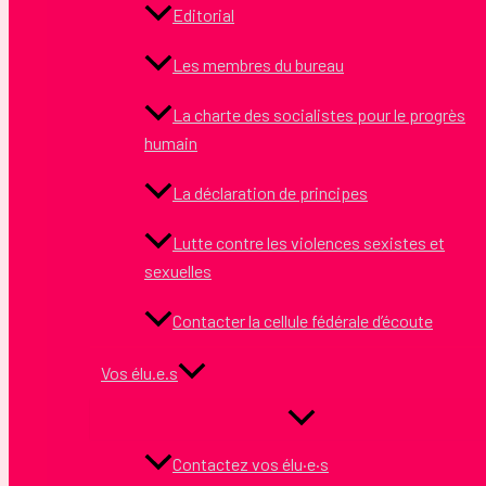
Editorial
Les membres du bureau
La charte des socialistes pour le progrès
humain
La déclaration de principes
Lutte contre les violences sexistes et
sexuelles
Contacter la cellule fédérale d’écoute
Vos élu.e.s
Contactez vos élu·e·s