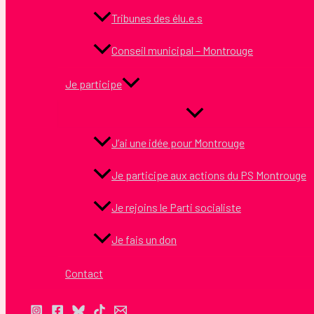
Tribunes des élu.e.s
Conseil municipal – Montrouge
Je participe
J’ai une idée pour Montrouge
Je participe aux actions du PS Montrouge
Je rejoins le Parti socialiste
Je fais un don
Contact