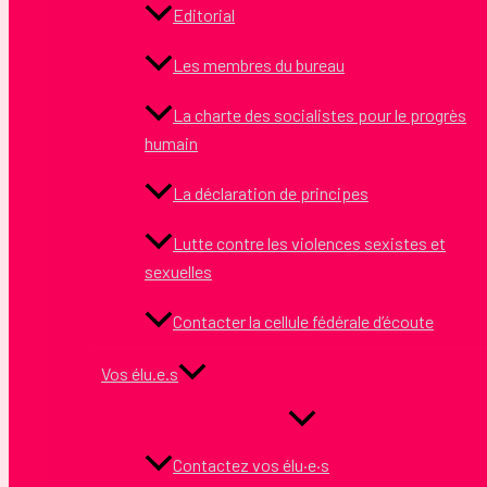
Editorial
Les membres du bureau
La charte des socialistes pour le progrès
humain
La déclaration de principes
Lutte contre les violences sexistes et
sexuelles
Contacter la cellule fédérale d’écoute
Vos élu.e.s
Contactez vos élu·e·s