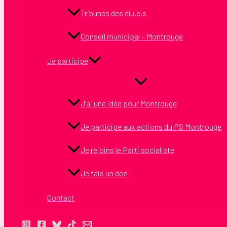
Tribunes des élu.e.s
Conseil municipal – Montrouge
Je participe
J’ai une idée pour Montrouge
Je participe aux actions du PS Montrouge
Je rejoins le Parti socialiste
Je fais un don
Contact