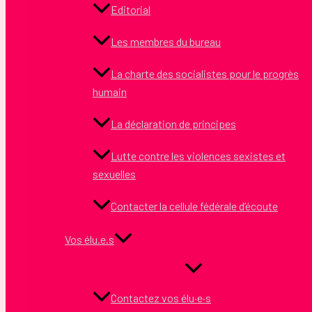
Editorial
Les membres du bureau
La charte des socialistes pour le progrès
humain
La déclaration de principes
Lutte contre les violences sexistes et
sexuelles
Contacter la cellule fédérale d’écoute
Vos élu.e.s
Contactez vos élu·e·s