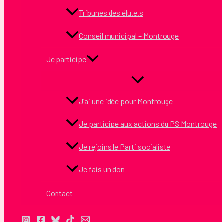
Tribunes des élu.e.s
Conseil municipal – Montrouge
Je participe
J’ai une idée pour Montrouge
Je participe aux actions du PS Montrouge
Je rejoins le Parti socialiste
Je fais un don
Contact