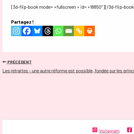
[3d-flip-book mode= »fullscreen » id= »18850″][/3d-flip-book
Partagez !
PRÉCÉDENT
Les retraites – une autre réforme est possible, fondée sur les princ
Instagram