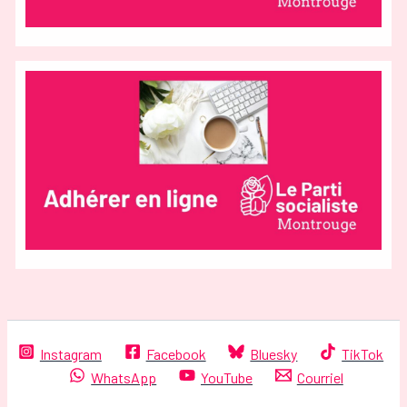
Instagram
Facebook
Bluesky
TikTok
WhatsApp
YouTube
Courriel