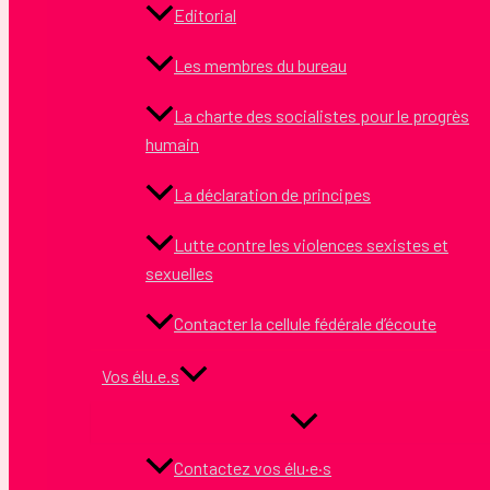
Editorial
Les membres du bureau
La charte des socialistes pour le progrès
humain
La déclaration de principes
Lutte contre les violences sexistes et
sexuelles
Contacter la cellule fédérale d’écoute
Vos élu.e.s
Contactez vos élu·e·s