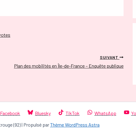
 votes
SUIVANT
Plan des mobilités en Île-de-France – Enquête publique
Facebook
Bluesky
TikTok
WhatsApp
Yo
trouge (92) | Propulsé par
Thème WordPress Astra