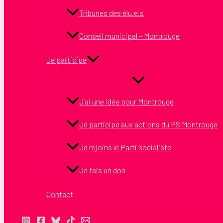
Tribunes des élu.e.s
Conseil municipal – Montrouge
Je participe
J’ai une idée pour Montrouge
Je participe aux actions du PS Montrouge
Je rejoins le Parti socialiste
Je fais un don
Contact