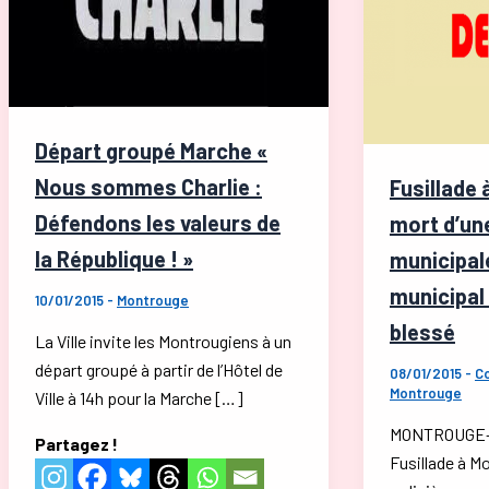
Départ groupé Marche «
Nous sommes Charlie :
Fusillade 
Défendons les valeurs de
mort d’une
la République ! »
municipal
municipal
10/01/2015
-
Montrouge
blessé
La Ville invite les Montrougiens à un
départ groupé à partir de l’Hôtel de
08/01/2015
-
C
Montrouge
Ville à 14h pour la Marche […]
MONTROUGE- 8
Partagez !
Fusillade à M