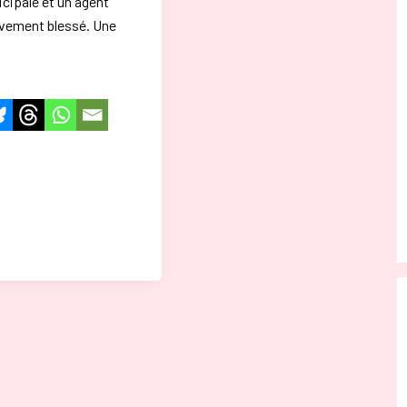
icipale et un agent
avement blessé. Une