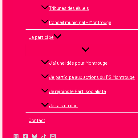
Tribunes des élu.e.s
Conseil municipal – Montrouge
Je participe
J’ai une idée pour Montrouge
Je participe aux actions du PS Montrouge
Je rejoins le Parti socialiste
Je fais un don
Contact