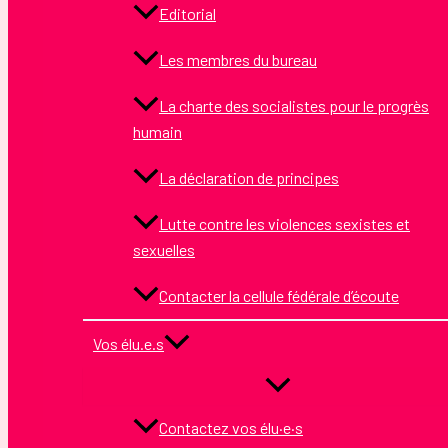
Editorial
Les membres du bureau
La charte des socialistes pour le progrès
humain
La déclaration de principes
Lutte contre les violences sexistes et
sexuelles
Contacter la cellule fédérale d’écoute
Vos élu.e.s
Contactez vos élu·e·s