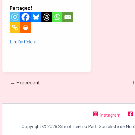
Partagez !
Indignation,
Lire l’article »
colère
et
tristesse
après
l’attentat
←
Précédent
1
contre
Charlie
Hebdo
Instagram
Copyright © 2026 Site officiel du Parti Socialiste de Mon