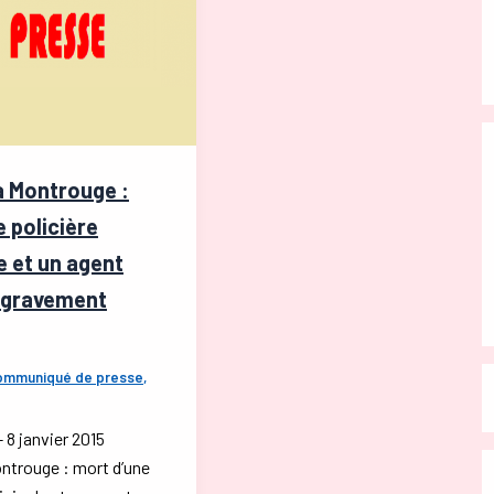
à Montrouge :
 policière
e et un agent
 gravement
ommuniqué de presse
,
 janvier 2015
ontrouge : mort d’une