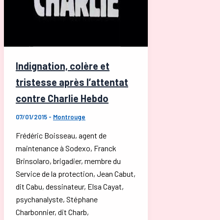
»
agent
municipal
gravement
blessé
Indignation, colère et
tristesse après l’attentat
contre Charlie Hebdo
07/01/2015
-
Montrouge
Frédéric Boisseau, agent de
maintenance à Sodexo, Franck
Brinsolaro, brigadier, membre du
Service de la protection, Jean Cabut,
dit Cabu, dessinateur, Elsa Cayat,
psychanalyste, Stéphane
Charbonnier, dit Charb,