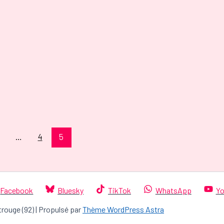
…
4
5
Facebook
Bluesky
TikTok
WhatsApp
Yo
trouge (92) | Propulsé par
Thème WordPress Astra