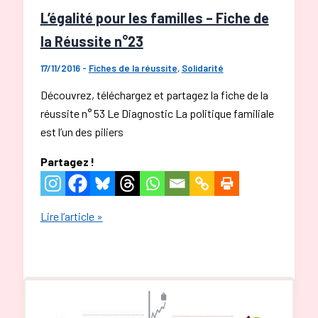
L’égalité pour les familles – Fiche de
la Réussite n°23
17/11/2016
-
Fiches de la réussite
,
Solidarité
Découvrez, téléchargez et partagez la fiche de la
réussite n° 53 Le Diagnostic La politique familiale
est l’un des piliers
Partagez !
L’égalité
Lire l’article »
pour
les
familles
–
Fiche