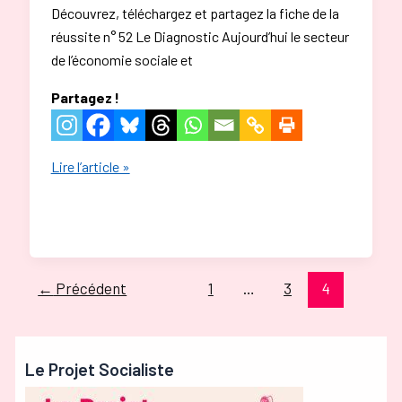
Découvrez, téléchargez et partagez la fiche de la
réussite n° 52 Le Diagnostic Aujourd’hui le secteur
de l’économie sociale et
Partagez !
Reconnaître
Lire l’article »
l’Économie
Sociale
et
Solidaire,
donner
←
Précédent
1
…
3
4
du
pouvoir
d’agir
Le Projet Socialiste
au
salarié