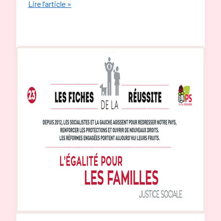
Retrouvez
Lire l’article »
les
priorités
de
Julie
Sommaruga,
votre
députée