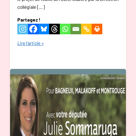
collégiale […]
Partagez !
Une
Lire l’article »
feuille
de
route
pour
la
Refondation
du
Parti
socialiste