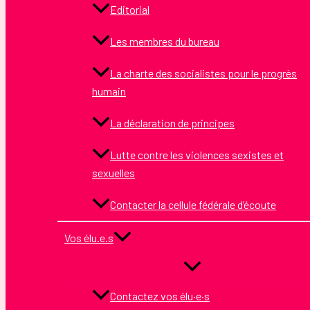
Editorial
Les membres du bureau
La charte des socialistes pour le progrès
humain
La déclaration de principes
Lutte contre les violences sexistes et
sexuelles
Contacter la cellule fédérale d’écoute
Vos élu.e.s
Contactez vos élu·e·s