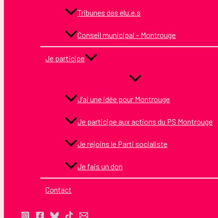
Tribunes des élu.e.s
Conseil municipal – Montrouge
Je participe
J’ai une idée pour Montrouge
Je participe aux actions du PS Montrouge
Je rejoins le Parti socialiste
Je fais un don
Contact