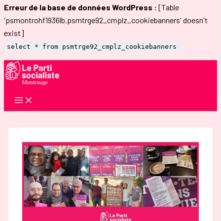
Erreur de la base de données WordPress :
[Table
'psmontrohf1936lb.psmtrge92_cmplz_cookiebanners' doesn't
exist]
select * from psmtrge92_cmplz_cookiebanners
Aller
au
contenu