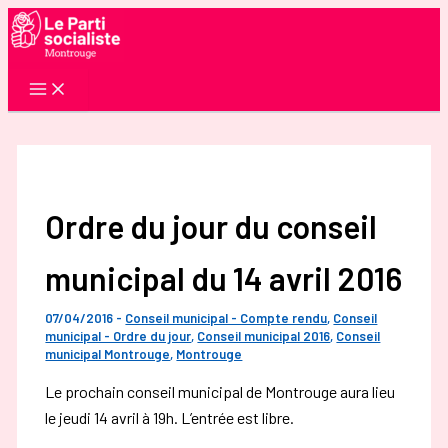
Aller
au
contenu
Ordre du jour du conseil
municipal du 14 avril 2016
07/04/2016
-
Conseil municipal - Compte rendu
,
Conseil
municipal - Ordre du jour
,
Conseil municipal 2016
,
Conseil
municipal Montrouge
,
Montrouge
Le prochain conseil municipal de Montrouge aura lieu
le jeudi 14 avril à 19h. L’entrée est libre.