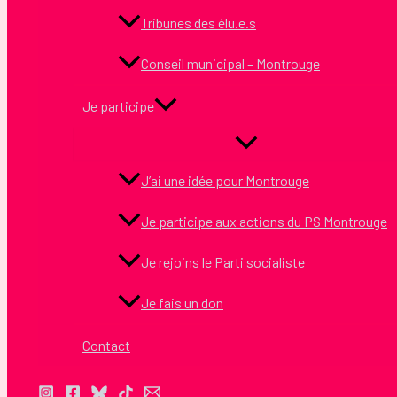
Tribunes des élu.e.s
Conseil municipal – Montrouge
Je participe
J’ai une idée pour Montrouge
Je participe aux actions du PS Montrouge
Je rejoins le Parti socialiste
Je fais un don
Contact