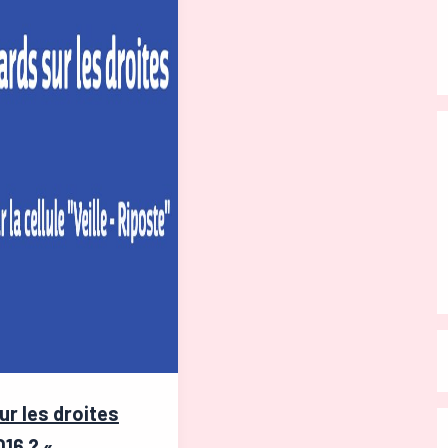
ur les droites
016 ? «