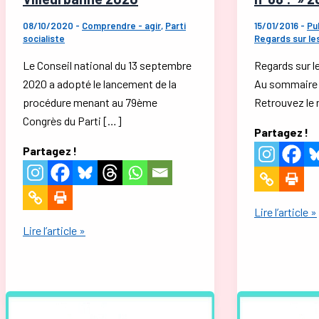
08/10/2020
-
Comprendre - agir
,
Parti
15/01/2016
-
Pu
socialiste
Regards sur le
Le Conseil national du 13 septembre
Regards sur l
2020 a adopté le lancement de la
Au sommaire 
procédure menant au 79ème
Retrouvez le 
Congrès du Parti […]
Partagez !
Partagez !
Regards
Lire l’article »
Congrès
sur
Lire l’article »
National
les
du
droites
PS
n°68
–
: