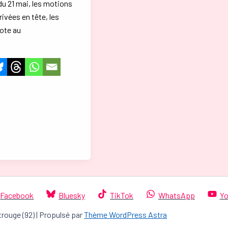
du 21 mai, les motions
rivées en tête, les
vote au
Facebook
Bluesky
TikTok
WhatsApp
Yo
trouge (92) | Propulsé par
Thème WordPress Astra