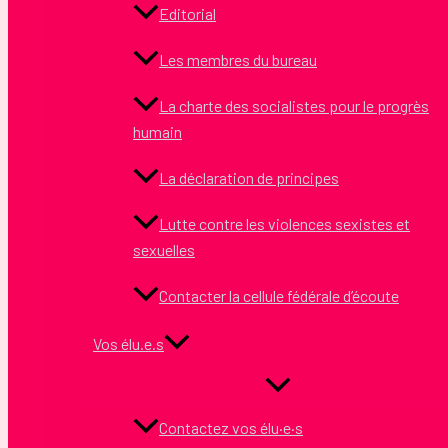
Editorial
Les membres du bureau
La charte des socialistes pour le progrès
humain
La déclaration de principes
Lutte contre les violences sexistes et
sexuelles
Contacter la cellule fédérale d’écoute
Vos élu.e.s
Contactez vos élu·e·s