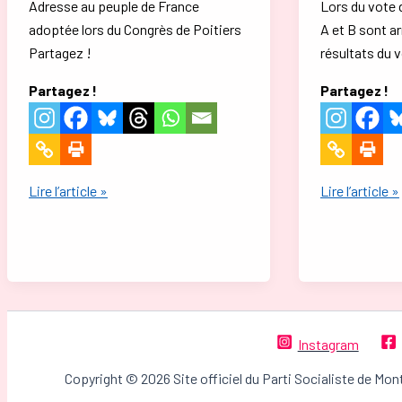
Adresse au peuple de France
Lors du vote 
adoptée lors du Congrès de Poitiers
A et B sont ar
Partagez !
résultats du 
Partagez !
Partagez !
Retrouvez
Vote
Lire l’article »
Lire l’article »
la
pour
«
le
Lettre
Premier
au
secrétaire
peuple
:
de
les
Instagram
France
professions
»,
de
Copyright © 2026 Site officiel du Parti Socialiste de Mon
adoptée
foi