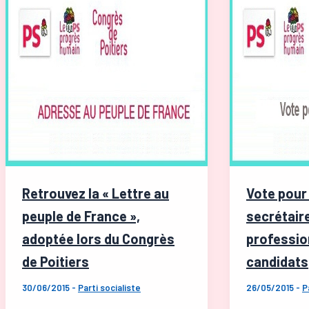
Villeurbanne
»
2020
2016
?
«
Retrouvez la « Lettre au
Vote pour
peuple de France »,
secrétaire
adoptée lors du Congrès
professio
de Poitiers
30/06/2015
-
Parti socialiste
26/05/2015
-
P