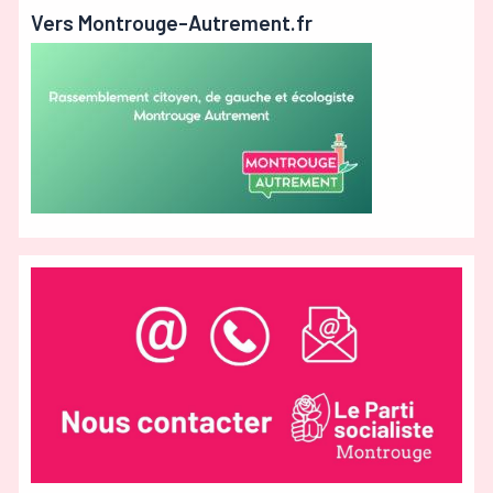
France
Vers Montrouge-Autrement.fr
#2