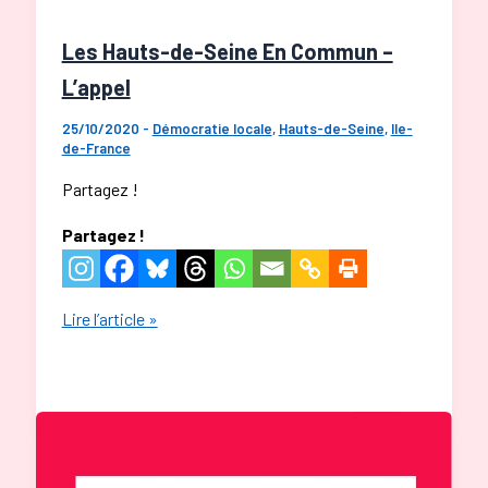
Les Hauts-de-Seine En Commun –
L’appel
25/10/2020
-
Démocratie locale
,
Hauts-de-Seine
,
Ile-
de-France
Partagez !
Partagez !
Les
Lire l’article »
Hauts-
de-
Seine
En
Commun
–