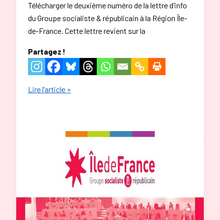
Télécharger le deuxième numéro de la lettre d’info
du Groupe socialiste & républicain à la Région Île-
de-France. Cette lettre revient sur la
Partagez !
La
Lire l’article »
lettre
d’informations
des
élu-
e-
s
socialistes
et
républicains
à