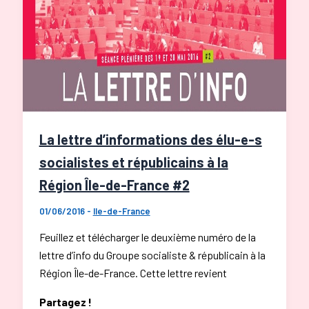
la
Région
Île-
de-
France
#13
La lettre d’informations des élu-e-s
socialistes et républicains à la
Région Île-de-France #2
01/06/2016
-
Ile-de-France
Feuillez et télécharger le deuxième numéro de la
lettre d’info du Groupe socialiste & républicain à la
Région Île-de-France. Cette lettre revient
Partagez !