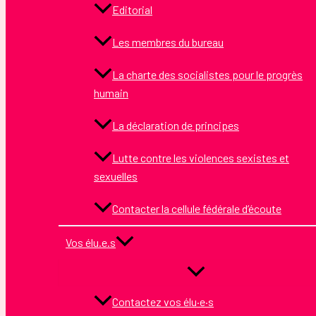
Editorial
Les membres du bureau
La charte des socialistes pour le progrès
humain
La déclaration de principes
Lutte contre les violences sexistes et
sexuelles
Contacter la cellule fédérale d’écoute
Vos élu.e.s
Contactez vos élu·e·s