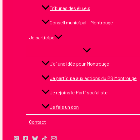
Tribunes des élu.e.s
Conseil municipal – Montrouge
Je participe
J’ai une idée pour Montrouge
Je participe aux actions du PS Montrouge
Je rejoins le Parti socialiste
Je fais un don
Contact